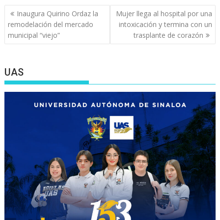
Navegación
Inaugura Quirino Ordaz la
Mujer llega al hospital por una
de
remodelación del mercado
intoxicación y termina con un
entradas
municipal “viejo”
trasplante de corazón
UAS