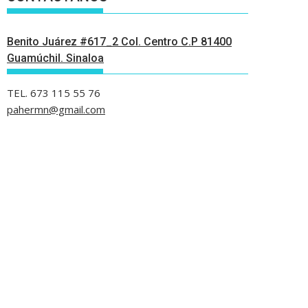
Benito Juárez #617_2 Col. Centro C.P 81400
Guamúchil. Sinaloa
TEL. 673 115 55 76
pahermn@gmail.com