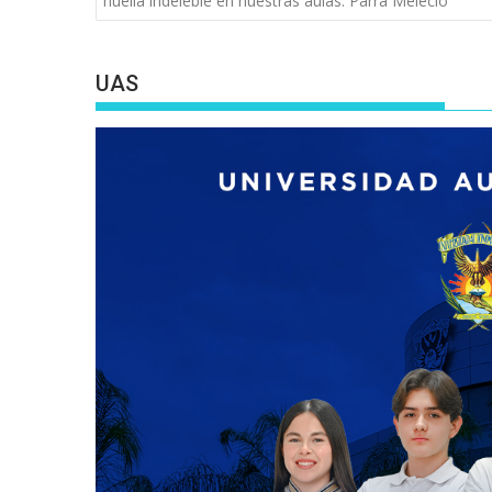
huella indeleble en nuestras aulas: Parra Melecio
entradas
UAS