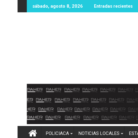
Ir
sona sin vida en zona rural de Mocorito; autoridades realizan l
Destacan buenos resultados del Op
sábado, agosto 8, 2026
Entradas recientes
al
contenido
POLICIACA
NOTICIAS LOCALES
EST