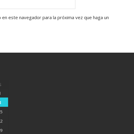
b en este navegador para la próxima vez que haga un
S
1
8
5
2
9