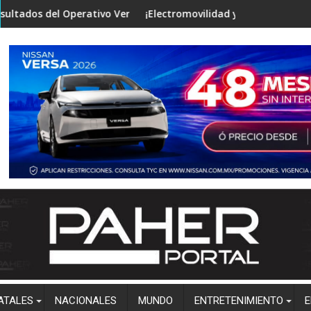
as investigaciones
erativo Verano Seguro en mesa de Construcción de Paz, encabe
¡Electromovilidad y tecnología de punta! Vincula
ATALES
NACIONALES
MUNDO
ENTRETENIMIENTO
E