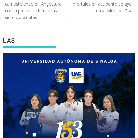
de
carnestolendo en Angostura
mortales en accidente de ayer
entradas
con la presentación de las
en la México 15
siete candidatas
UAS