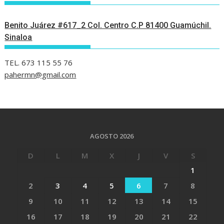
Benito Juárez #617_2 Col. Centro C.P 81400 Guamúchil.
Sinaloa
TEL. 673 115 55 76
pahermn@gmail.com
AGOSTO 2026
D
L
M
X
J
V
S
1
2
3
4
5
6
7
8
9
10
11
12
13
14
15
16
17
18
19
20
21
22