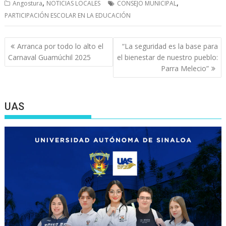
,
,
Angostura
NOTICIAS LOCALES
CONSEJO MUNICIPAL
PARTICIPACIÓN ESCOLAR EN LA EDUCACIÓN
Navegación
Arranca por todo lo alto el
“La seguridad es la base para
de
Carnaval Guamúchil 2025
el bienestar de nuestro pueblo:
entradas
Parra Melecio”
UAS