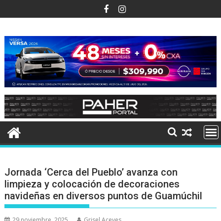
Ir
al
contenido
Jornada ‘Cerca del Pueblo’ avanza con
limpieza y colocación de decoraciones
navideñas en diversos puntos de Guamúchil
29 noviembre, 2025
Grisel Aceves