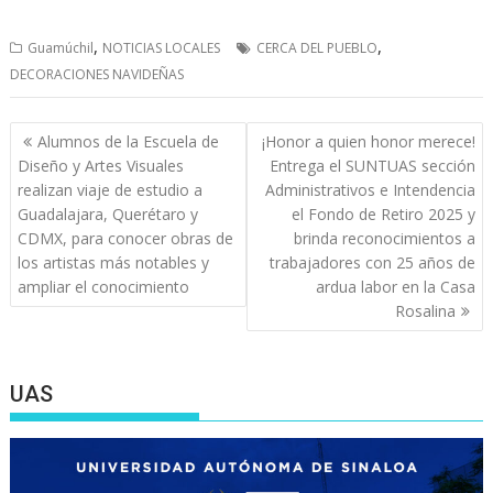
,
,
Guamúchil
NOTICIAS LOCALES
CERCA DEL PUEBLO
DECORACIONES NAVIDEÑAS
Navegación
Alumnos de la Escuela de
¡Honor a quien honor merece!
de
Diseño y Artes Visuales
Entrega el SUNTUAS sección
entradas
realizan viaje de estudio a
Administrativos e Intendencia
Guadalajara, Querétaro y
el Fondo de Retiro 2025 y
CDMX, para conocer obras de
brinda reconocimientos a
los artistas más notables y
trabajadores con 25 años de
ampliar el conocimiento
ardua labor en la Casa
Rosalina
UAS