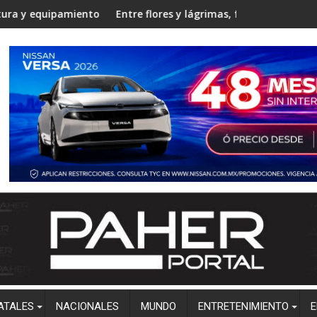
ostura
o en la Unidad Regional Centro Norte rumbo al ciclo escolar 20
Entre flores y lágrimas, familiares y amigos despiden a C
Estudian
ATALES
NACIONALES
MUNDO
ENTRETENIMIENTO
E