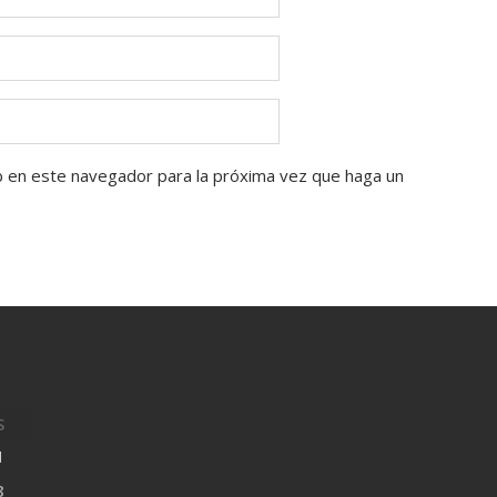
b en este navegador para la próxima vez que haga un
S
1
8