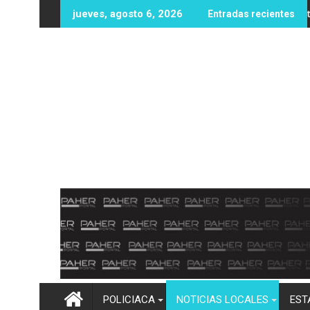
Ir
s oportunidades educativas con posible sede de la UPES en Ang
UAS fortalece infraestructura y equipamient
jueves, agosto 6, 2026
Entradas recientes
al
contenido
POLICIACA
NOTICIAS LOCALES
EST