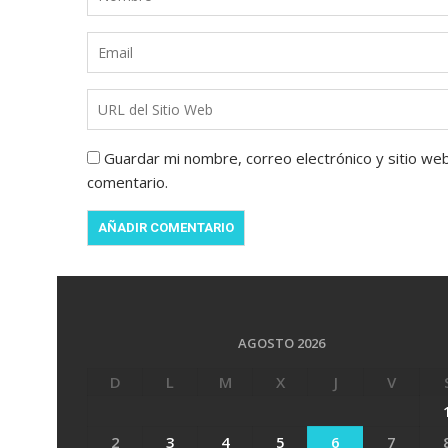
Guardar mi nombre, correo electrónico y sitio we
comentario.
AGOSTO 2026
D
L
M
X
J
V
2
3
4
5
6
7