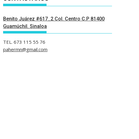
Benito Juárez #617_2 Col. Centro C.P 81400
Guamúchil. Sinaloa
TEL. 673 115 55 76
pahermn@gmail.com