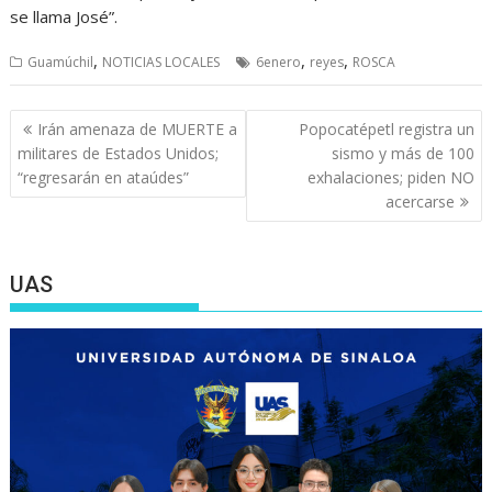
se llama José”.
,
,
,
Guamúchil
NOTICIAS LOCALES
6enero
reyes
ROSCA
Navegación
Irán amenaza de MUERTE a
Popocatépetl registra un
de
militares de Estados Unidos;
sismo y más de 100
entradas
“regresarán en ataúdes”
exhalaciones; piden NO
acercarse
UAS