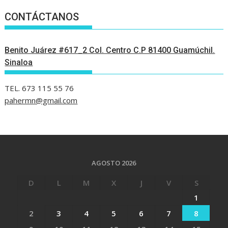
CONTÁCTANOS
Benito Juárez #617_2 Col. Centro C.P 81400 Guamúchil.
Sinaloa
TEL. 673 115 55 76
pahermn@gmail.com
AGOSTO 2026
D
L
M
X
J
V
S
1
2
3
4
5
6
7
8