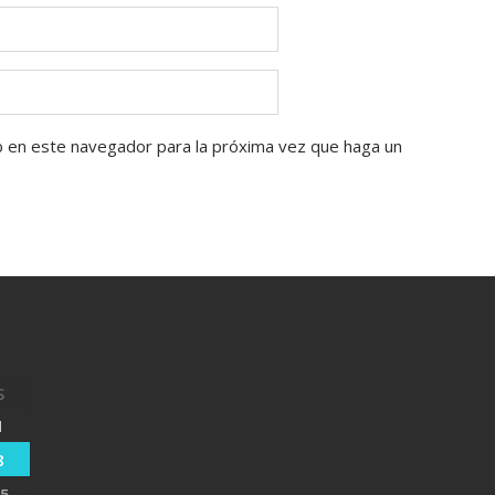
b en este navegador para la próxima vez que haga un
S
1
8
5