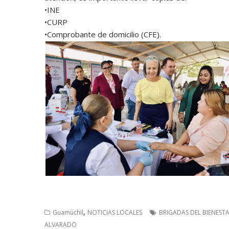
•INE
•CURP
•Comprobante de domicilio (CFE).
,
Guamúchil
NOTICIAS LOCALES
BRIGADAS DEL BIENEST
ALVARADO