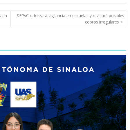
s en
SEPyC reforzará vigilancia en escuelas y revisará posibles
cobros irregulares