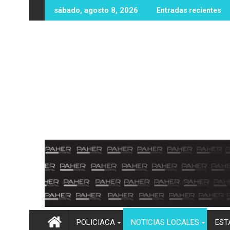
Ir
! Más de 100 mm de lluvia inundan Elota y obligan a evacuar fam
Imelda Castro asegura que encabeza las m
sábado, agosto 8, 2026
Entradas recientes
al
contenido
POLICIACA
NOTICIAS LOCALES
EST