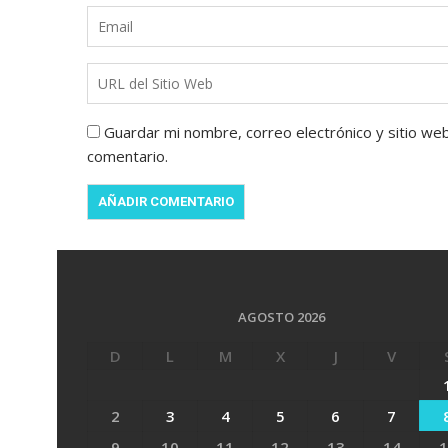
Guardar mi nombre, correo electrónico y sitio we
comentario.
AGOSTO 2026
D
L
M
X
J
V
2
3
4
5
6
7
9
10
11
12
13
14
1