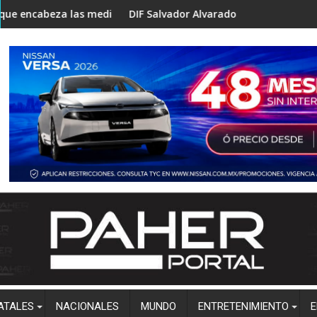
ilias
ediciones rumbo a la coordinación estatal de Morena en Sinal
DIF Salvador Alvarado lleva podología a Valle Bonito por 
Desde 
ATALES
NACIONALES
MUNDO
ENTRETENIMIENTO
E