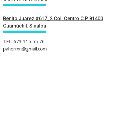
Benito Juárez #617_2 Col. Centro C.P 81400
Guamúchil. Sinaloa
TEL. 673 115 55 76
pahermn@gmail.com