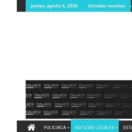
Ir
ólares en recompensas por líderes del CJNG
Protección Civil y Bomberos Mocorito llevan el prog
Seg
jueves, agosto 6, 2026
Entradas recientes
al
contenido
POLICIACA
NOTICIAS LOCALES
EST