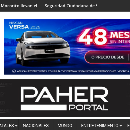
rama “Aprende a No Quemarte” a niños de Zapotillo
uridad Ciudadana de Salvador Alvarado difunde números directo
Gobierno de Enriq
ATALES
NACIONALES
MUNDO
ENTRETENIMIENTO
E