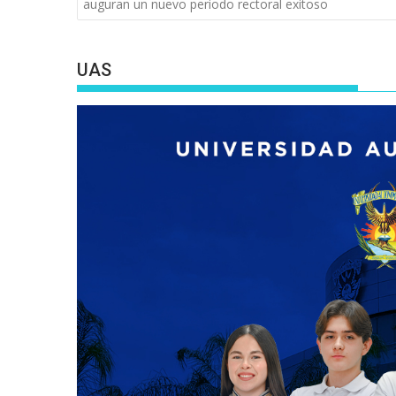
entradas
auguran un nuevo periodo rectoral exitoso
UAS