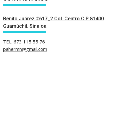
Benito Juárez #617_2 Col. Centro C.P 81400
Guamúchil. Sinaloa
TEL. 673 115 55 76
pahermn@gmail.com