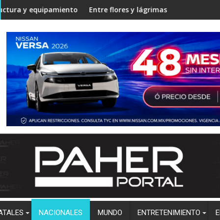
Angostura
iento en la Unidad Regional Centro Norte rumbo al ciclo escola
Entre flores y lágrimas, familiares y amigos despiden 
Estud
ATALES
NACIONALES
MUNDO
ENTRETENIMIENTO
E