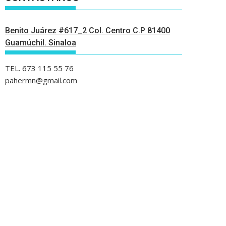
Benito Juárez #617_2 Col. Centro C.P 81400
Guamúchil. Sinaloa
TEL. 673 115 55 76
pahermn@gmail.com