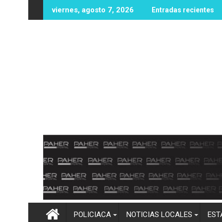
Ir
uevas oportunidades educativas con posible sede de la UPES en 
UAS fortalece infraestructura y equipam
viernes, agosto 7, 2026
Entradas recientes
al
contenido
POLICIACA
NOTICIAS LOCALES
EST