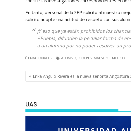
concluir las investigaciones correspondientes el do
En tanto, personal de la SEP solicitó al maestro mej
solicitó adopte una actitud de respeto con sus alu
¡Y eso que ya están prohibidos los chancla
#Puebla, difunden la peculiar forma de e
a un alumno por no poder resolver un pro
,
,
,
NACIONALES
ALUMNO
GOLPES
MAESTRO
MÉXICO
Navegación
Erika Angulo Rivera es la nueva señorita Angostura
de
entradas
UAS