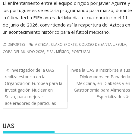
El enfrentamiento entre el equipo dirigido por Javier Aguirre y
los portugueses se estaría programando para marzo, durante
la última fecha FIFA antes del Mundial, el cual dará inicio el 11
de junio de 2026, convirtiendo así la reapertura del Azteca en
un acontecimiento histórico para el futbol mexicano.
,
,
,
DEPORTES
AZTECA
CLARO SPORTS
COLOSO DE SANTA URSULA
,
,
,
COPA DEL MUNDO 2026
FIFA
MÉXICO
PORTUGAL
Navegación
Investigador de la UAS
Invita la UAS a inscribirse a sus
de
realiza estancia en la
Diplomados en Panadería
entradas
Organización Europea para la
Mexicana, en Diabetes y en
Investigación Nuclear en
Gastronomía para Alimentos
Suiza, para mejorar
Especializados
aceleradores de partículas
UAS