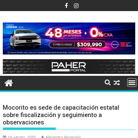
Ir
al
contenido
Mocorito es sede de capacitación estatal
sobre fiscalización y seguimiento a
observaciones
16 agosto, 2025
Alejandro Ahumada