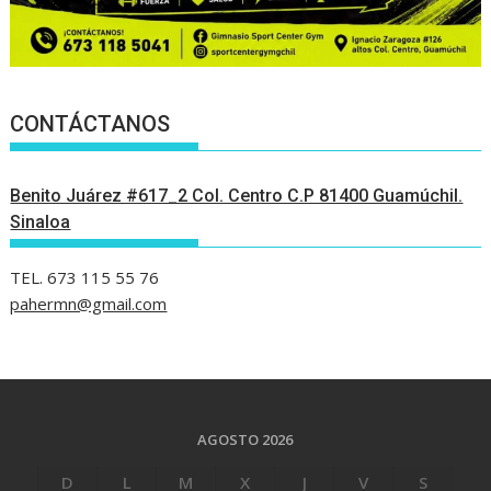
CONTÁCTANOS
Benito Juárez #617_2 Col. Centro C.P 81400 Guamúchil.
Sinaloa
TEL. 673 115 55 76
pahermn@gmail.com
AGOSTO 2026
D
L
M
X
J
V
S