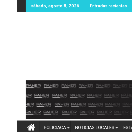
Ir
 sin vida en zona rural de Mocorito; autoridades realizan las 
Destacan buenos resultados del Opera
sábado, agosto 8, 2026
Entradas recientes
al
contenido
POLICIACA
NOTICIAS LOCALES
EST