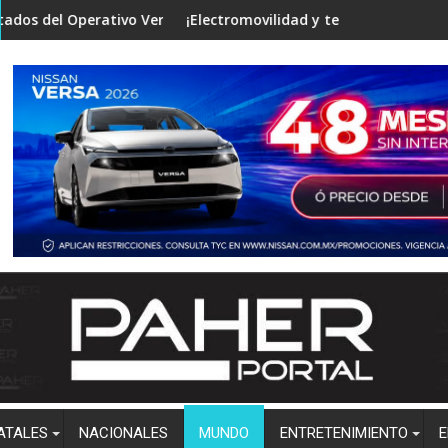
investigaciones
tivo Verano Seguro en mesa de Construcción de Paz, encabezada
¡Electromovilidad y tecnología de punta! Vincula la 
Cli
ATALES
NACIONALES
MUNDO
ENTRETENIMIENTO
E