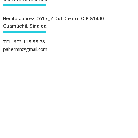
Benito Juárez #617_2 Col. Centro C.P 81400
Guamúchil. Sinaloa
TEL. 673 115 55 76
pahermn@gmail.com