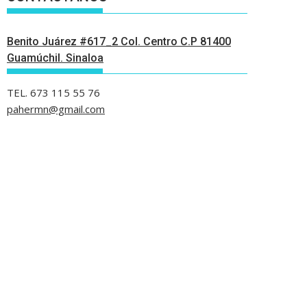
Benito Juárez #617_2 Col. Centro C.P 81400
Guamúchil. Sinaloa
TEL. 673 115 55 76
pahermn@gmail.com