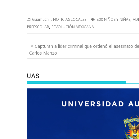
,
,
Guamúchil
NOTICIAS LOCALES
800 NIÑOS Y NIÑAS
ADE
,
PREESCOLAR
REVOLUCIÓN MÉXICANA
Navegación
Capturan a líder criminal que ordenó el asesinato d
de
Carlos Manzo
entradas
UAS