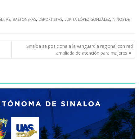
,
,
,
,
LITAS
BASTONERAS
DEPORTISTAS
LUPITA LÓPEZ GONZÁLEZ
NIÑOS DE
e
Sinaloa se posiciona a la vanguardia regional con red
ampliada de atención para mujeres