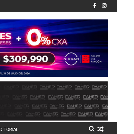
Norte rumbo al ciclo escolar 2026-2027
amiliares y amigos despiden a César Gastélum en Culiacán
Estudiantes de Posgrado de Odontología 
DITORIAL