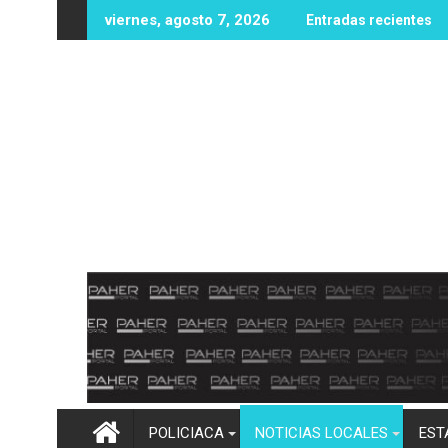
Ir
 Mundial de la Lactancia
El Capy Rivera gestiona nuevas oportunidades educativas con 
UAS fortalec
viernes, agosto 7, 2026
Entradas recientes
al
contenido
POLICIACA
NOTICIAS LOCALES
EST