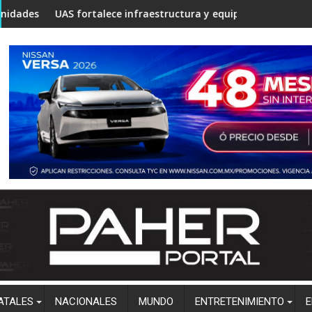
posible sede de la UPES en Angostura
e infraestructura y equipamiento en la Unidad Regional Centro 
Entre flores y lágrimas, f
ATALES
NACIONALES
MUNDO
ENTRETENIMIENTO
E