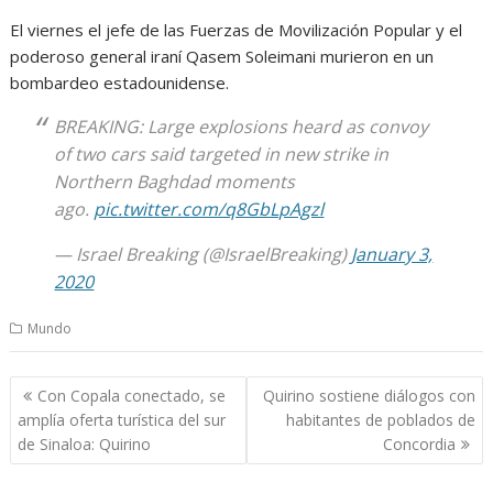
El viernes el jefe de las Fuerzas de Movilización Popular y el
poderoso general iraní Qasem Soleimani murieron en un
bombardeo estadounidense.
BREAKING: Large explosions heard as convoy
of two cars said targeted in new strike in
Northern Baghdad moments
ago.
pic.twitter.com/q8GbLpAgzl
— Israel Breaking (@IsraelBreaking)
January 3,
2020
Mundo
Navegación
Con Copala conectado, se
Quirino sostiene diálogos con
de
amplía oferta turística del sur
habitantes de poblados de
entradas
de Sinaloa: Quirino
Concordia