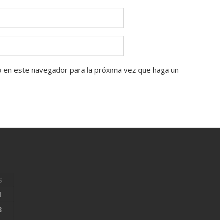
b en este navegador para la próxima vez que haga un
S
1
8