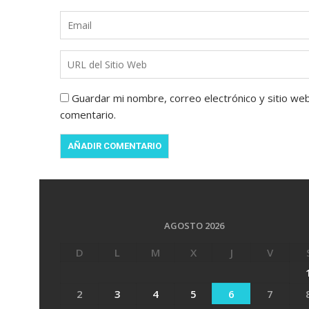
Guardar mi nombre, correo electrónico y sitio we
comentario.
AGOSTO 2026
D
L
M
X
J
V
2
3
4
5
6
7