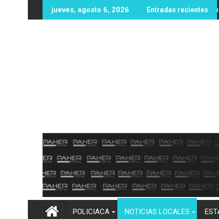
Ir
s oportunidades educativas con posible sede de la UPES en Ang
UAS fortalece infraestructura y equipamient
jueves, agosto 6, 2026
Entradas recientes
al
contenido
POLICIACA
NOTICIAS LOCALES
EST