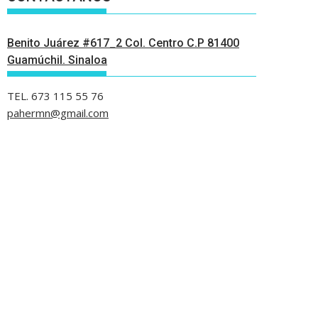
Benito Juárez #617_2 Col. Centro C.P 81400
Guamúchil. Sinaloa
TEL. 673 115 55 76
pahermn@gmail.com