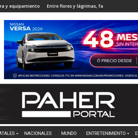
ostura
o en la Unidad Regional Centro Norte rumbo al ciclo escolar 20
Entre flores y lágrimas, familiares y amigos despiden a C
Estudian
ATALES
NACIONALES
MUNDO
ENTRETENIMIENTO
E