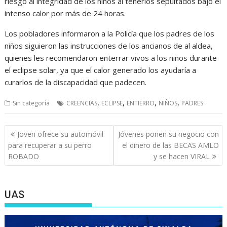
riesgo al integridad de los niños al tenerlos sepultados bajo el
intenso calor por más de 24 horas.
Los pobladores informaron a la Policía que los padres de los
niños siguieron las instrucciones de los ancianos de al aldea,
quienes les recomendaron enterrar vivos a los niños durante
el eclipse solar, ya que el calor generado los ayudaría a
curarlos de la discapacidad que padecen.
,
,
,
,
Sin categoría
CREENCIAS
ECLIPSE
ENTIERRO
NIÑOS
PADRES
Navegación
Joven ofrece su automóvil
Jóvenes ponen su negocio con
de
para recuperar a su perro
el dinero de las BECAS AMLO
entradas
ROBADO
y se hacen VIRAL
UAS