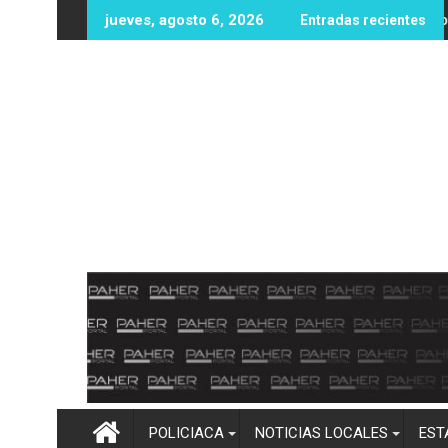
Ir
102 millones de dólares en recompensas por líderes del CJNG
Protección Civil y Bomberos Mocori
jueves, agosto 6, 2026
Entradas recientes
al
contenido
POLICIACA
NOTICIAS LOCALES
EST