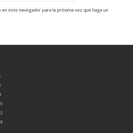
b en este navegador para la próxima vez que haga un
S
1
8
5
2
9