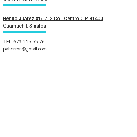
Benito Juárez #617_2 Col. Centro C.P 81400
Guamúchil. Sinaloa
TEL. 673 115 55 76
pahermn@gmail.com