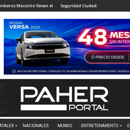
to llevan el programa “Aprende a No Quemarte” a niños de Zapo
Seguridad Ciudadana de Salvador Alvarado difund
ATALES
NACIONALES
MUNDO
ENTRETENIMIENTO
E