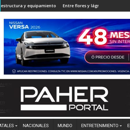
ES en Angostura
quipamiento en la Unidad Regional Centro Norte rumbo al ciclo 
Entre flores y lágrimas, familiares y amigos de
ATALES
NACIONALES
MUNDO
ENTRETENIMIENTO
E