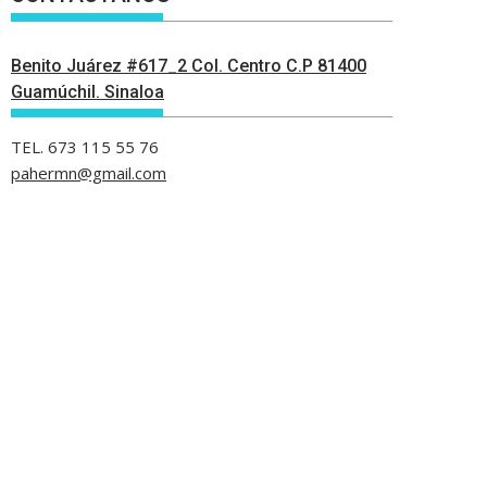
Benito Juárez #617_2 Col. Centro C.P 81400
Guamúchil. Sinaloa
TEL. 673 115 55 76
pahermn@gmail.com