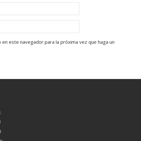
b en este navegador para la próxima vez que haga un
S
1
8
5