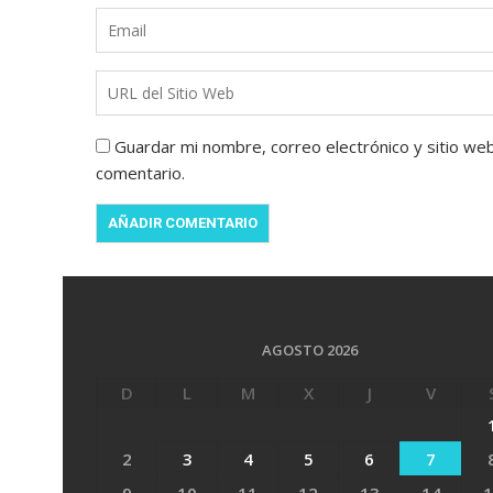
Guardar mi nombre, correo electrónico y sitio we
comentario.
AGOSTO 2026
D
L
M
X
J
V
2
3
4
5
6
7
9
10
11
12
13
14
1