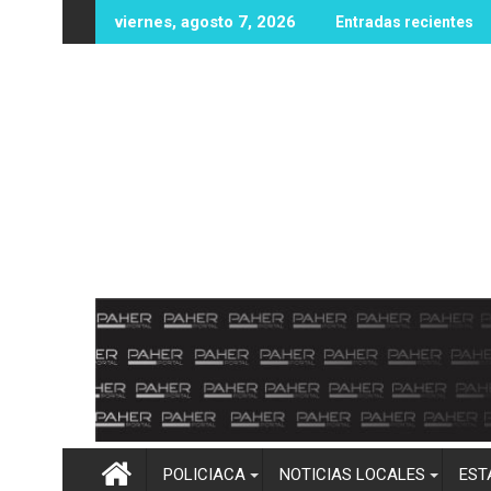
Ir
iona nuevas oportunidades educativas con posible sede de la UP
UAS fortalece infraestructura y e
viernes, agosto 7, 2026
Entradas recientes
al
contenido
POLICIACA
NOTICIAS LOCALES
EST