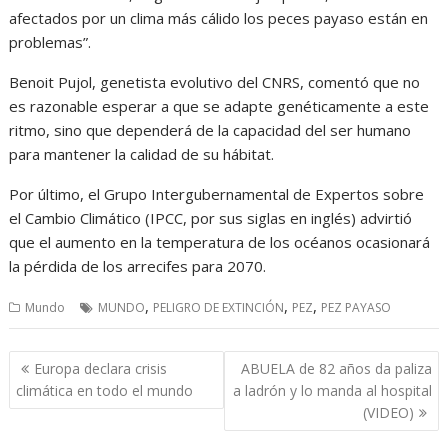
afectados por un clima más cálido los peces payaso están en
problemas”.
Benoit Pujol, genetista evolutivo del CNRS, comentó que no
es razonable esperar a que se adapte genéticamente a este
ritmo, sino que dependerá de la capacidad del ser humano
para mantener la calidad de su hábitat.
Por último, el Grupo Intergubernamental de Expertos sobre
el Cambio Climático (IPCC, por sus siglas en inglés) advirtió
que el aumento en la temperatura de los océanos ocasionará
la pérdida de los arrecifes para 2070.
,
,
,
Mundo
MUNDO
PELIGRO DE EXTINCIÓN
PEZ
PEZ PAYASO
Navegación
Europa declara crisis
ABUELA de 82 años da paliza
de
climática en todo el mundo
a ladrón y lo manda al hospital
entradas
(VIDEO)