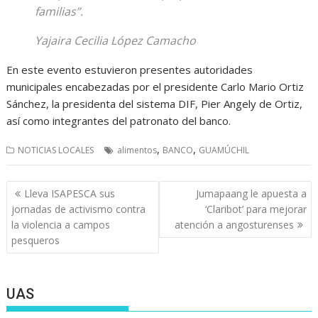
familias”.
Yajaira Cecilia López Camacho
En este evento estuvieron presentes autoridades
municipales encabezadas por el presidente Carlo Mario Ortiz
Sánchez, la presidenta del sistema DIF, Pier Angely de Ortiz,
así como integrantes del patronato del banco.
,
,
NOTICIAS LOCALES
alimentos
BANCO
GUAMÚCHIL
Navegación
Lleva ISAPESCA sus
Jumapaang le apuesta a
de
jornadas de activismo contra
‘Claribot’ para mejorar
entradas
la violencia a campos
atención a angosturenses
pesqueros
UAS