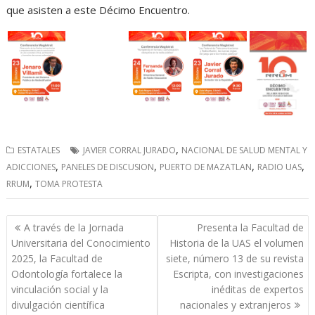
que asisten a este Décimo Encuentro.
,
ESTATALES
JAVIER CORRAL JURADO
NACIONAL DE SALUD MENTAL Y
,
,
,
,
ADICCIONES
PANELES DE DISCUSION
PUERTO DE MAZATLAN
RADIO UAS
,
RRUM
TOMA PROTESTA
Navegación
A través de la Jornada
Presenta la Facultad de
de
Universitaria del Conocimiento
Historia de la UAS el volumen
entradas
2025, la Facultad de
siete, número 13 de su revista
Odontología fortalece la
Escripta, con investigaciones
vinculación social y la
inéditas de expertos
divulgación científica
nacionales y extranjeros