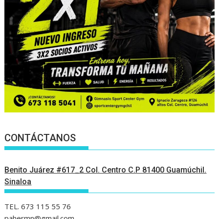
CONTÁCTANOS
Benito Juárez #617_2 Col. Centro C.P 81400 Guamúchil.
Sinaloa
TEL. 673 115 55 76
pahermn@gmail.com