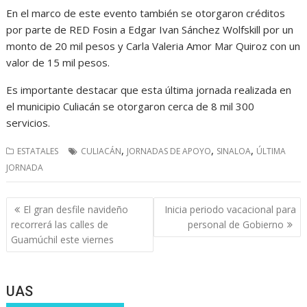
En el marco de este evento también se otorgaron créditos
por parte de RED Fosin a Edgar Ivan Sánchez Wolfskill por un
monto de 20 mil pesos y Carla Valeria Amor Mar Quiroz con un
valor de 15 mil pesos.
Es importante destacar que esta última jornada realizada en
el municipio Culiacán se otorgaron cerca de 8 mil 300
servicios.
,
,
,
ESTATALES
CULIACÁN
JORNADAS DE APOYO
SINALOA
ÚLTIMA
JORNADA
Navegación
El gran desfile navideño
Inicia periodo vacacional para
de
recorrerá las calles de
personal de Gobierno
entradas
Guamúchil este viernes
UAS