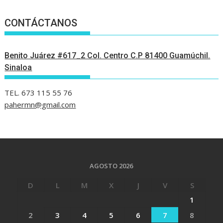
CONTÁCTANOS
Benito Juárez #617_2 Col. Centro C.P 81400 Guamúchil.
Sinaloa
TEL. 673 115 55 76
pahermn@gmail.com
AGOSTO 2026
D
L
M
X
J
V
S
1
2
3
4
5
6
7
8