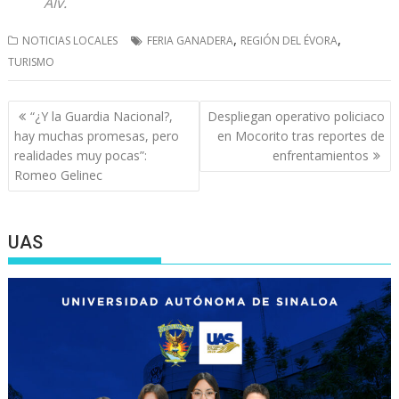
Alv.
,
,
NOTICIAS LOCALES
FERIA GANADERA
REGIÓN DEL ÉVORA
TURISMO
Navegación
“¿Y la Guardia Nacional?,
Despliegan operativo policiaco
de
hay muchas promesas, pero
en Mocorito tras reportes de
entradas
realidades muy pocas”:
enfrentamientos
Romeo Gelinec
UAS