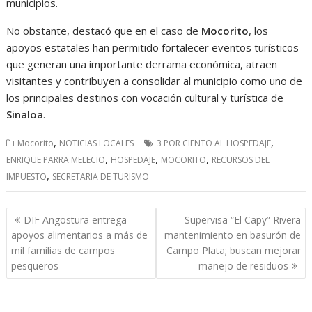
municipios.
No obstante, destacó que en el caso de
Mocorito
, los
apoyos estatales han permitido fortalecer eventos turísticos
que generan una importante derrama económica, atraen
visitantes y contribuyen a consolidar al municipio como uno de
los principales destinos con vocación cultural y turística de
Sinaloa
.
,
,
Mocorito
NOTICIAS LOCALES
3 POR CIENTO AL HOSPEDAJE
,
,
,
ENRIQUE PARRA MELECIO
HOSPEDAJE
MOCORITO
RECURSOS DEL
,
IMPUESTO
SECRETARIA DE TURISMO
Navegación
DIF Angostura entrega
Supervisa “El Capy” Rivera
de
apoyos alimentarios a más de
mantenimiento en basurón de
entradas
mil familias de campos
Campo Plata; buscan mejorar
pesqueros
manejo de residuos