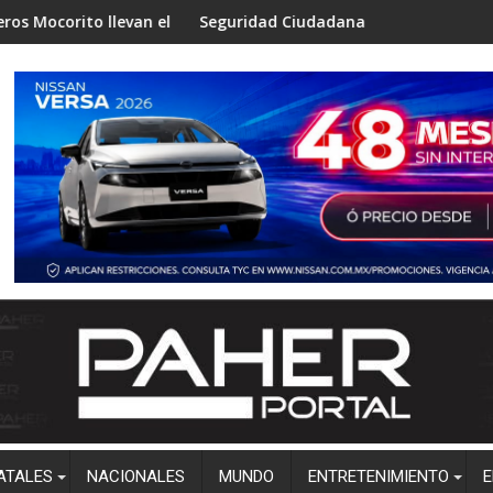
 el programa “Aprende a No Quemarte” a niños de Zapotillo
Seguridad Ciudadana de Salvador Alvarado difunde números 
Gobierno 
ATALES
NACIONALES
MUNDO
ENTRETENIMIENTO
E