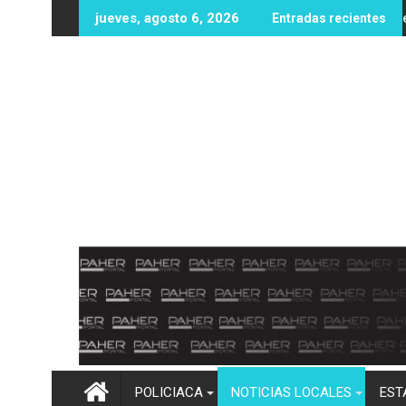
Ir
es de dólares en recompensas por líderes del CJNG
Protección Civil y Bomberos Mocorito llevan
jueves, agosto 6, 2026
Entradas recientes
al
contenido
POLICIACA
NOTICIAS LOCALES
EST