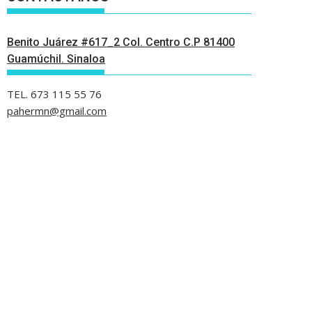
Benito Juárez #617_2 Col. Centro C.P 81400
Guamúchil. Sinaloa
TEL. 673 115 55 76
pahermn@gmail.com