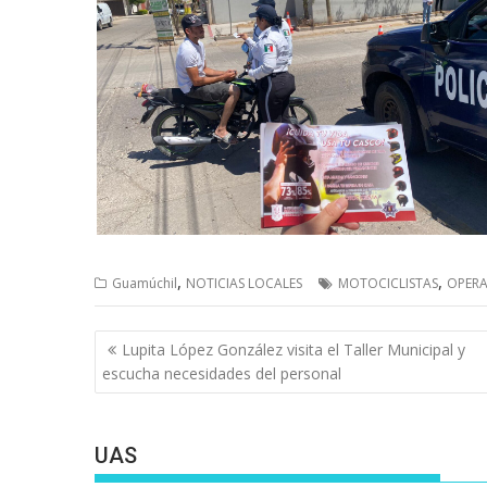
,
,
Guamúchil
NOTICIAS LOCALES
MOTOCICLISTAS
OPERA
Navegación
Lupita López González visita el Taller Municipal y
de
escucha necesidades del personal
entradas
UAS