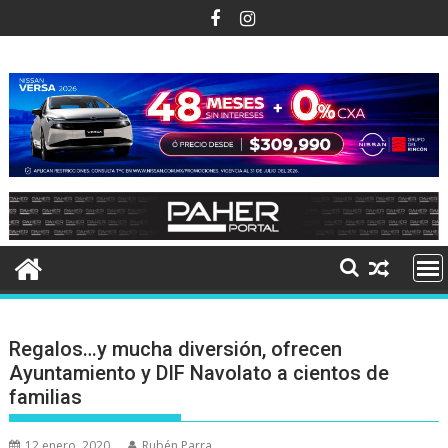
Ir
al
contenido
Regalos…y mucha diversión, ofrecen
Ayuntamiento y DIF Navolato a cientos de
familias
12 enero, 2020
Rubén Parra