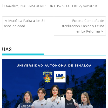
,
,
Navolato
NOTICIAS LOCALES
ELIAZAR GUTIERREZ
NAVOLATO
Navegación
Murió La Parka a los 54
Exitosa Campaña de
de
años de edad
Esterilización Canina y Felina
entradas
en La Reforma
UAS