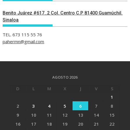
Benito Juárez #617_2 Col. Centro C.P 81400 Guamúchil.
Sinaloa
TEL. 673 115 55 76
pahermn@gmail.com
AGOSTO 2026
D
L
M
X
J
V
S
1
2
3
4
5
6
7
8
9
10
11
12
13
14
15
16
17
18
19
20
21
22