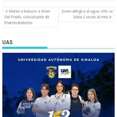
Navegación
Matan a balazos a Brian
Joven alérgica al agua; sólo se
de
Del Prado, concursante de
baña 2 veces al mes
entradas
Enamorándonos
UAS