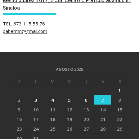
Benito Juárez #617_2 Col. Centro C.P 81400 Guamúchil.
Sinaloa
TEL. 673 115 55 76
pahermn@gmail.com
AGOSTO 2026
D
L
M
X
J
V
S
1
2
3
4
5
6
7
8
9
10
11
12
13
14
15
16
17
18
19
20
21
22
23
24
25
26
27
28
29
30
31