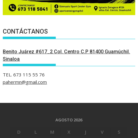
CONTÁCTANOS
Benito Juárez #617_2 Col. Centro C.P 81400 Guamúchil.
Sinaloa
TEL. 673 115 55 76
pahermn@gmail.com
AGOSTO 2026
D
L
M
X
J
V
S