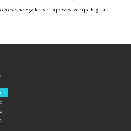
b en este navegador para la próxima vez que haga un
S
1
8
5
2
9