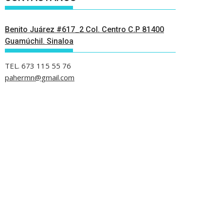
Benito Juárez #617_2 Col. Centro C.P 81400
Guamúchil. Sinaloa
TEL. 673 115 55 76
pahermn@gmail.com