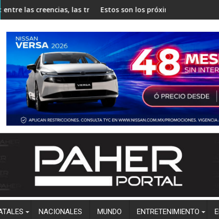
cias, las tradiciones y la llegada de un nuevo bebé
Estos son los próximos eclipses que podrán observ
ATALES
NACIONALES
MUNDO
ENTRETENIMIENTO
E