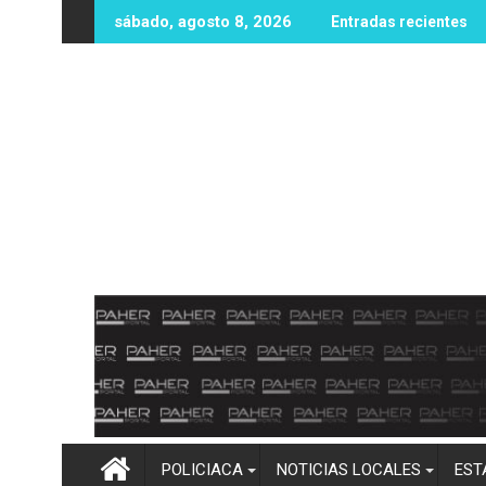
Ir
a, sujeto asalta banco en el sector Valle de Culiacán
Eclipses y embarazo: entre las creen
sábado, agosto 8, 2026
Entradas recientes
al
contenido
POLICIACA
NOTICIAS LOCALES
EST