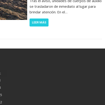
Tras el aviso, unidades de cuerpos de auxilio
se trasladaron de inmediato al lugar para
brindar atención. En el…
LEER MÁS
S
1
8
5
2