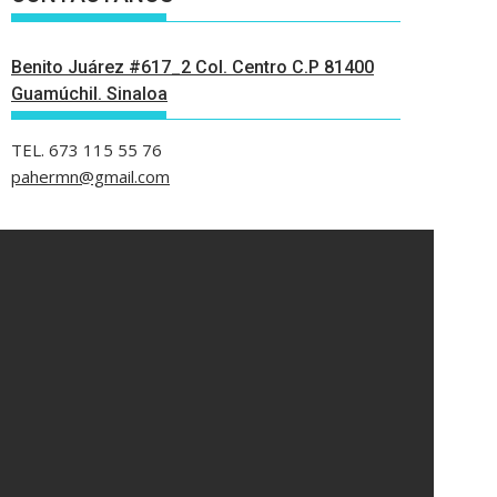
Benito Juárez #617_2 Col. Centro C.P 81400
Guamúchil. Sinaloa
TEL. 673 115 55 76
pahermn@gmail.com