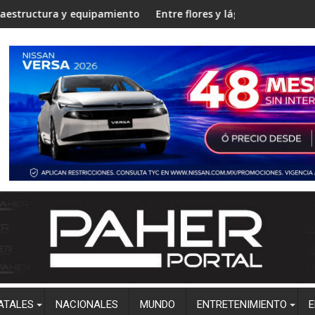
de la UPES en Angostura
tura y equipamiento en la Unidad Regional Centro Norte rumbo a
Entre flores y lágrimas, familiares y a
ATALES
NACIONALES
MUNDO
ENTRETENIMIENTO
E