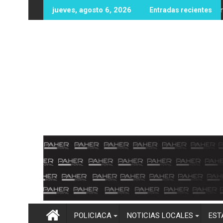
Ir
era gestiona nuevas oportunidades educativas con posible sede 
UAS fortalece infraestruc
jueves, agosto 6, 2026
Entradas recientes
al
contenido
POLICIACA
NOTICIAS LOCALES
EST