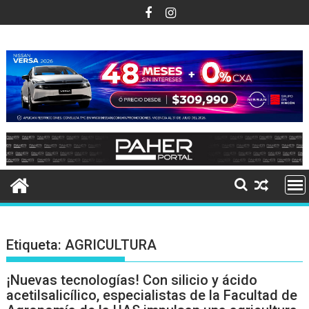
Ir
al
contenido
Etiqueta:
AGRICULTURA
¡Nuevas tecnologías! Con silicio y ácido
acetilsalicílico, especialistas de la Facultad de