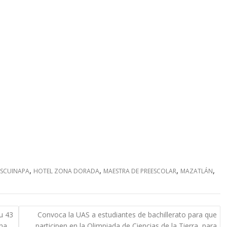
,
,
,
,
ESCUINAPA
HOTEL ZONA DORADA
MAESTRA DE PREESCOLAR
MAZATLÁN
su 43
Convoca la UAS a estudiantes de bachillerato para que
mna
participen en la Olimpiada de Ciencias de la Tierra, para