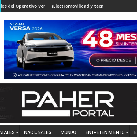
ciones
ano Seguro en mesa de Construcción de Paz, encabezada por la 
¡Electromovilidad y tecnología de punta! Vincula la Facultad
Clima en Si
ATALES
NACIONALES
MUNDO
ENTRETENIMIENTO
E