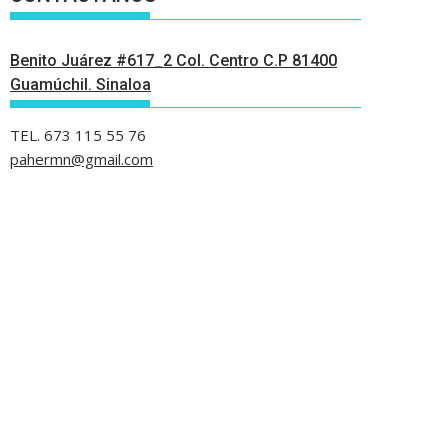
Benito Juárez #617_2 Col. Centro C.P 81400
Guamúchil. Sinaloa
TEL. 673 115 55 76
pahermn@gmail.com