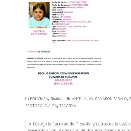
,
,
,
POLICIACA
Sinaloa
ANYELLA
AV. CAMARON SABALO
,
PROTOCOLO ALBA
TRAGEDIA
Navegación
Festeja la Facultad de Filosofía y Letras de la UAS 
de
aniversario con la donación de dos esculturas de alu