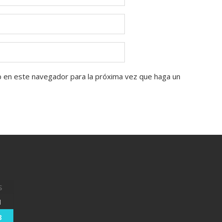
b en este navegador para la próxima vez que haga un
S
1
8