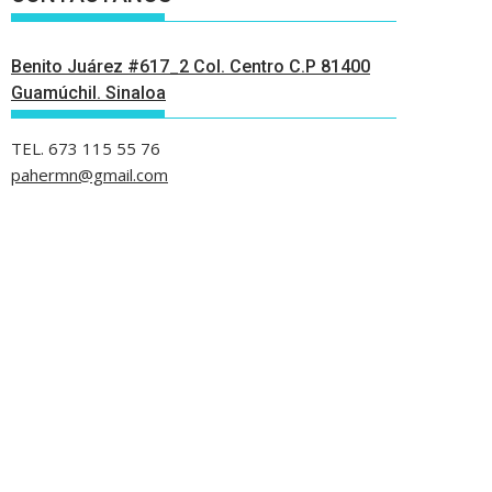
Benito Juárez #617_2 Col. Centro C.P 81400
Guamúchil. Sinaloa
TEL. 673 115 55 76
pahermn@gmail.com