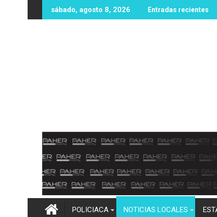
Ir
sin vida en zona rural de Mocorito; autoridades realizan las in
Destacan buenos resultados del Operati
sábado, agosto 8, 2026
Entradas recientes
al
contenido
POLICIACA
NOTICIAS LOCALES
EST