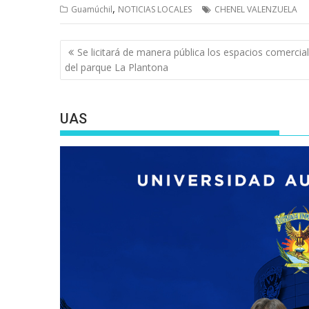
,
Guamúchil
NOTICIAS LOCALES
CHENEL VALENZUELA
Navegación
Se licitará de manera pública los espacios comercia
de
del parque La Plantona
entradas
UAS