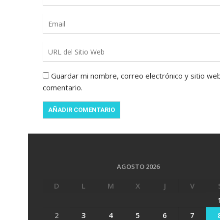
Guardar mi nombre, correo electrónico y sitio we
comentario.
AGOSTO 2026
D
L
M
X
J
V
2
3
4
5
6
7