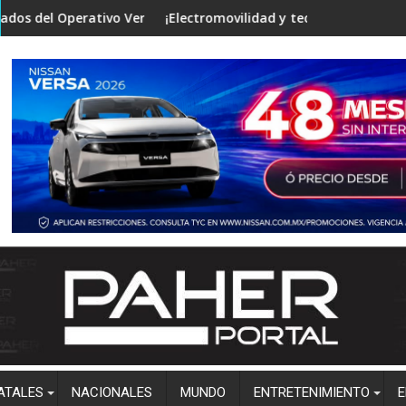
vestigaciones
vo Verano Seguro en mesa de Construcción de Paz, encabezada 
¡Electromovilidad y tecnología de punta! Vincula la F
Clim
ATALES
NACIONALES
MUNDO
ENTRETENIMIENTO
E