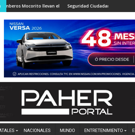
orito llevan el programa “Aprende a No Quemarte” a niños de Z
Seguridad Ciudadana de Salvador Alvarado difu
s
ATALES
NACIONALES
MUNDO
ENTRETENIMIENTO
E