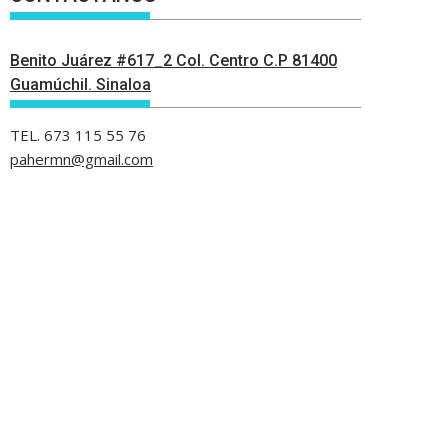
Benito Juárez #617_2 Col. Centro C.P 81400
Guamúchil. Sinaloa
TEL. 673 115 55 76
pahermn@gmail.com