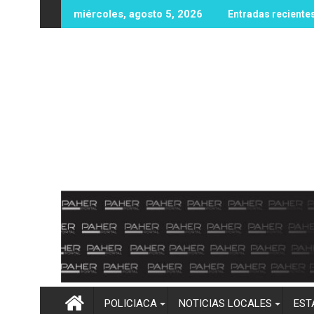
Ir
ta 102 millones de dólares en recompensas por líderes del CJNG
Protección Civil y Bomberos Moc
miércoles, agosto 5, 2026
Entradas reciente
al
contenido
POLICIACA
NOTICIAS LOCALES
EST