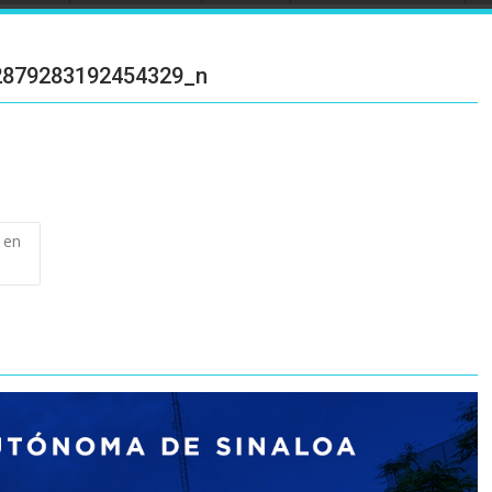
2879283192454329_n
 en