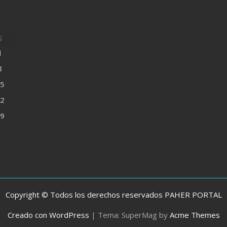
S
1
8
5
2
9
Copyright © Todos los derechos reservados PAHER PORTAL
Creado con WordPress
|
Tema: SuperMag by
Acme Themes