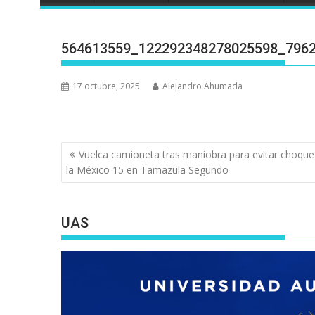
564613559_122292348278025598_796
17 octubre, 2025
Alejandro Ahumada
Navegación
Vuelca camioneta tras maniobra para evitar choque
de
la México 15 en Tamazula Segundo
entradas
UAS