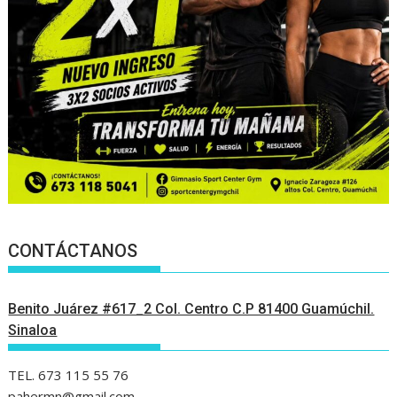
CONTÁCTANOS
Benito Juárez #617_2 Col. Centro C.P 81400 Guamúchil.
Sinaloa
TEL. 673 115 55 76
pahermn@gmail.com