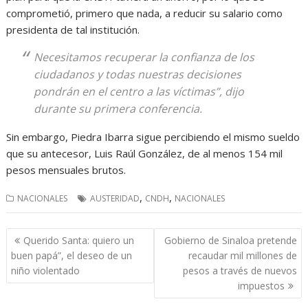
comprometió, primero que nada, a reducir su salario como
presidenta de tal institución.
Necesitamos recuperar la confianza de los
ciudadanos y todas nuestras decisiones
pondrán en el centro a las víctimas”, dijo
durante su primera conferencia.
Sin embargo, Piedra Ibarra sigue percibiendo el mismo sueldo
que su antecesor, Luis Raúl González, de al menos 154 mil
pesos mensuales brutos.
,
,
NACIONALES
AUSTERIDAD
CNDH
NACIONALES
Navegación
Querido Santa: quiero un
Gobierno de Sinaloa pretende
de
buen papá”, el deseo de un
recaudar mil millones de
entradas
niño violentado
pesos a través de nuevos
impuestos