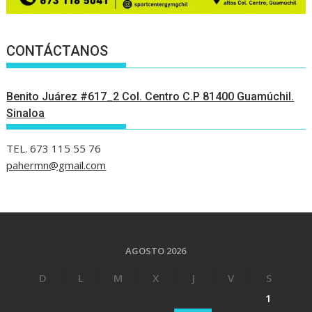
CONTÁCTANOS
Benito Juárez #617_2 Col. Centro C.P 81400 Guamúchil.
Sinaloa
TEL. 673 115 55 76
pahermn@gmail.com
AGOSTO 2026
D
L
M
X
J
V
S
1