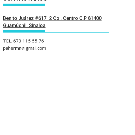
Benito Juárez #617_2 Col. Centro C.P 81400
Guamúchil. Sinaloa
TEL. 673 115 55 76
pahermn@gmail.com