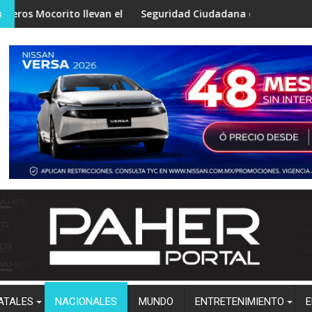
o llevan el programa “Aprende a No Quemarte” a niños de Zapoti
Seguridad Ciudadana de Salvador Alvarado difunde 
G
s
ATALES
NACIONALES
MUNDO
ENTRETENIMIENTO
E