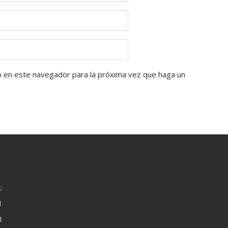
b en este navegador para la próxima vez que haga un
S
1
8