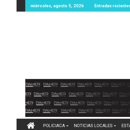
Ir
2 millones de dólares en recompensas por líderes del CJNG
Protección Civil y Bomberos Mocorit
miércoles, agosto 5, 2026
Entradas reciente
al
contenido
POLICIACA
NOTICIAS LOCALES
EST