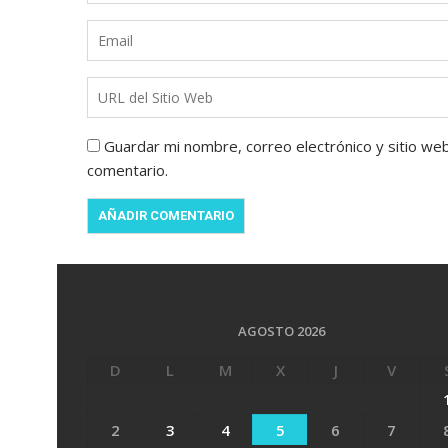
Guardar mi nombre, correo electrónico y sitio we
comentario.
AGOSTO 2026
D
L
M
X
J
V
2
3
4
5
6
7