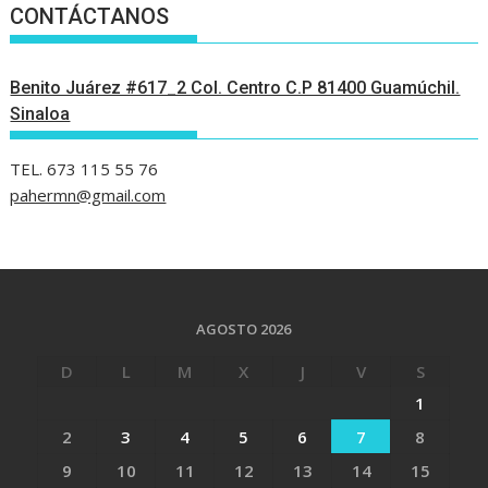
CONTÁCTANOS
Benito Juárez #617_2 Col. Centro C.P 81400 Guamúchil.
Sinaloa
TEL. 673 115 55 76
pahermn@gmail.com
AGOSTO 2026
D
L
M
X
J
V
S
1
2
3
4
5
6
7
8
9
10
11
12
13
14
15