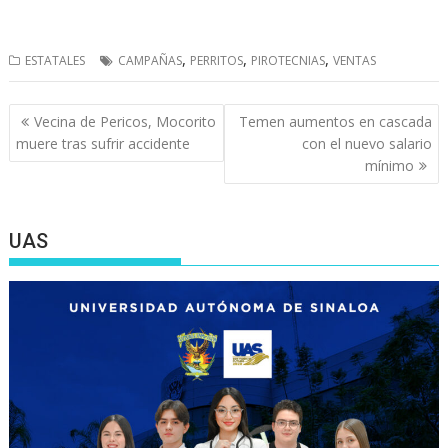
,
,
,
ESTATALES
CAMPAÑAS
PERRITOS
PIROTECNIAS
VENTAS
Navegación
Vecina de Pericos, Mocorito
Temen aumentos en cascada
de
muere tras sufrir accidente
con el nuevo salario
entradas
mínimo
UAS