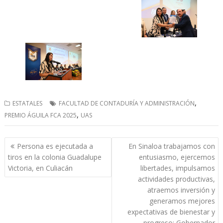
,
ESTATALES
FACULTAD DE CONTADURÍA Y ADMINISTRACIÓN
,
PREMIO ÁGUILA FCA 2025
UAS
Navegación
Persona es ejecutada a
En Sinaloa trabajamos con
de
tiros en la colonia Guadalupe
entusiasmo, ejercemos
entradas
Victoria, en Culiacán
libertades, impulsamos
actividades productivas,
atraemos inversión y
generamos mejores
expectativas de bienestar y
progreso: Gobernador