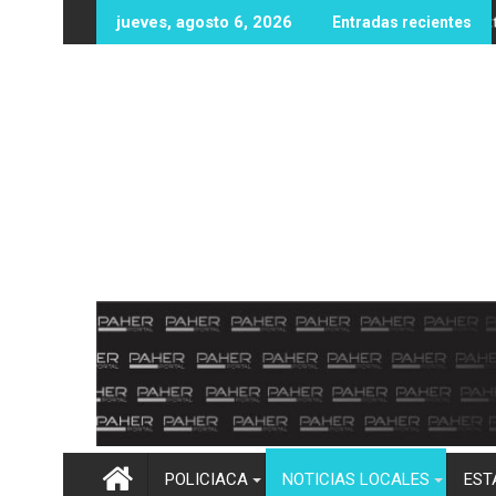
Ir
vas oportunidades educativas con posible sede de la UPES en A
UAS fortalece infraestructura y equipamie
jueves, agosto 6, 2026
Entradas recientes
al
contenido
POLICIACA
NOTICIAS LOCALES
EST