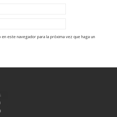
b en este navegador para la próxima vez que haga un
S
1
8