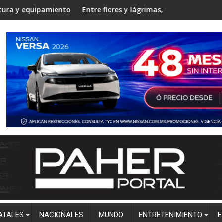
ngostura
nto en la Unidad Regional Centro Norte rumbo al ciclo escolar 
Entre flores y lágrimas, familiares y amigos despiden a
Estudi
ATALES
NACIONALES
MUNDO
ENTRETENIMIENTO
E