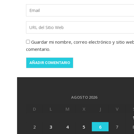
Guardar mi nombre, correo electrónico y sitio we
comentario.
AGOSTO 2026
D
L
M
X
J
V
2
3
4
5
6
7