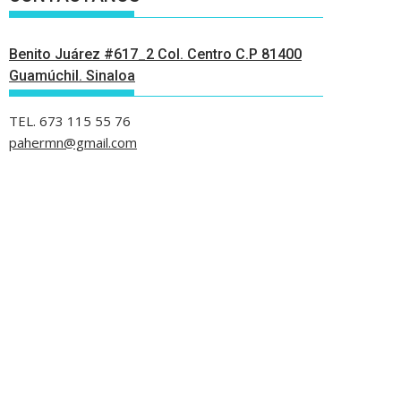
Benito Juárez #617_2 Col. Centro C.P 81400
Guamúchil. Sinaloa
TEL. 673 115 55 76
pahermn@gmail.com