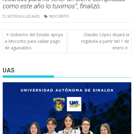
como este año lo tuvimos”, finalizó.
NOTICIAS LOCALES
MOCORITO
Navegación
Gobierno del Estado apoya
Claudio López dejará la
de
a Mocorito para saldar pago
regiduría a partir del 1 de
entradas
de aguinaldos
enero
UAS