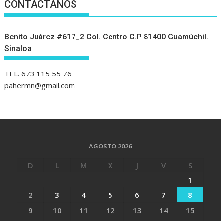
CONTÁCTANOS
Benito Juárez #617_2 Col. Centro C.P 81400 Guamúchil.
Sinaloa
TEL. 673 115 55 76
pahermn@gmail.com
AGOSTO 2026
D
L
M
X
J
V
S
1
2
3
4
5
6
7
8
9
10
11
12
13
14
15