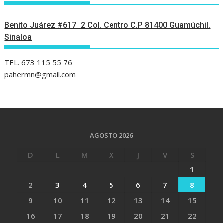
Benito Juárez #617_2 Col. Centro C.P 81400 Guamúchil.
Sinaloa
TEL. 673 115 55 76
pahermn@gmail.com
AGOSTO 2026
D
L
M
X
J
V
S
1
2
3
4
5
6
7
8
9
10
11
12
13
14
15
16
17
18
19
20
21
22