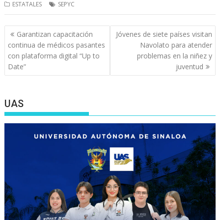
ESTATALES
SEPYC
Navegación
Garantizan capacitación
Jóvenes de siete países visitan
de
continua de médicos pasantes
Navolato para atender
entradas
con plataforma digital “Up to
problemas en la niñez y
Date”
juventud
UAS