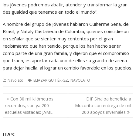
los jóvenes podremos abatir, atender y transformar la gran
desigualdad que tenemos en todo el mundo”.
A nombre del grupo de jóvenes hablaron Guiherme Sena, de
Brasil, y Nataly Castañeda de Colombia, quienes coincidieron
en señalar que se sienten muy contentos por el gran
recibimiento que han tenido, porque los han hecho sentir
como parte de una gran familia, y dijeron que el compromiso
que traen, es aportar cada uno de ellos su granito de arena
para dejar huella, al lograr un cambio favorable en los pueblos.
,
Navolato
ELIAZAR GUITIÉRREZ
NAVOLATO
Navegación
Con 30 mil kilómetros
DIF Sinaloa beneficia a
de
recorridos, son ya 200
Mocorito con entrega de mil
entradas
escuelas visitadas: JAML
200 apoyos invernales
UAS