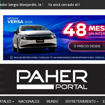
onjardín, la UAS participa en histórico monitoreo territorial a
Ya está cerrado el bulevar Pedro Infante en Culi
ATALES
NACIONALES
MUNDO
ENTRETENIMIENTO
E