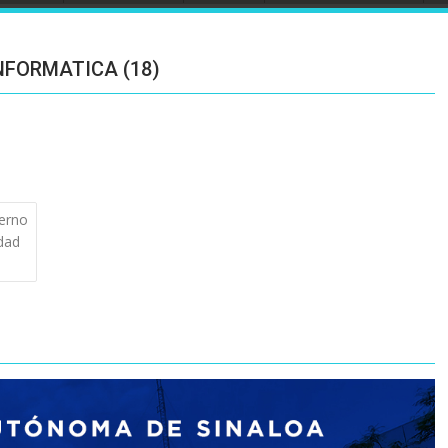
NFORMATICA (18)
erno
dad