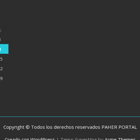
S
1
8
5
2
9
Copyright © Todos los derechos reservados PAHER PORTAL
Creado con WordPress
|
Tema: SuperMag by
Acme Themes