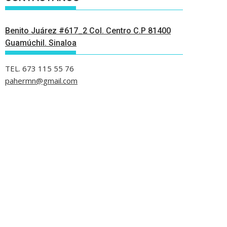
Benito Juárez #617_2 Col. Centro C.P 81400
Guamúchil. Sinaloa
TEL. 673 115 55 76
pahermn@gmail.com