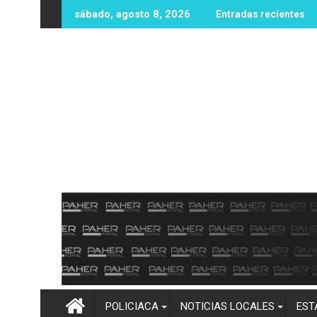
Ir
 un hombre en terreno baldío de la colonia Jorge Almada
A través del investigador Sergio M
sábado, agosto 8, 2026
Entradas recientes
al
contenido
POLICIACA
NOTICIAS LOCALES
EST