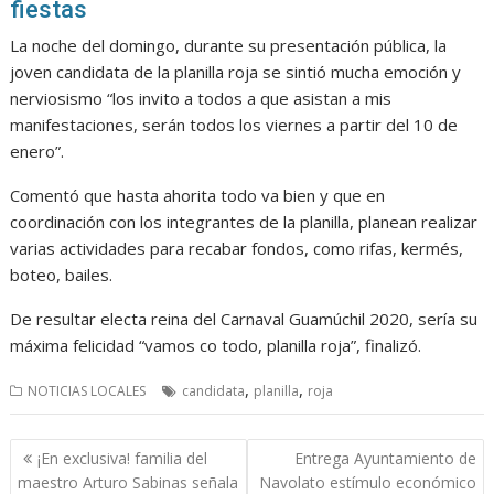
fiestas
La noche del domingo, durante su presentación pública, la
joven candidata de la planilla roja se sintió mucha emoción y
nerviosismo “los invito a todos a que asistan a mis
manifestaciones, serán todos los viernes a partir del 10 de
enero”.
Comentó que hasta ahorita todo va bien y que en
coordinación con los integrantes de la planilla, planean realizar
varias actividades para recabar fondos, como rifas, kermés,
boteo, bailes.
De resultar electa reina del Carnaval Guamúchil 2020, sería su
máxima felicidad “vamos co todo, planilla roja”, finalizó.
,
,
NOTICIAS LOCALES
candidata
planilla
roja
Navegación
¡En exclusiva! familia del
Entrega Ayuntamiento de
de
maestro Arturo Sabinas señala
Navolato estímulo económico