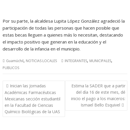
Por su parte, la alcaldesa Lupita López González agradeció la
participación de todas las personas que hacen posible que
estas becas lleguen a quienes más lo necesitan, destacando
el impacto positivo que generan en la educación y el
desarrollo de la infancia en el municipio.
,
,
,
Guamúchil
NOTICIAS LOCALES
INTEGRANTES
MUNICIPALES
PUBLICOS
Navegación
Inician las Jornadas
Estima la SADER que a partir
de
del día 16 de este mes, dé
Académicas Farmacéuticas
entradas
inicio el pago a los maiceros:
Mexicanas sección estudiantil
Ismael Bello Esquivel
en la Facultad de Ciencias
Químico Biológicas de la UAS