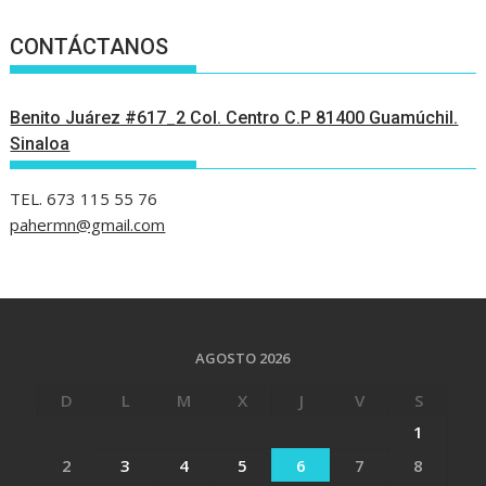
CONTÁCTANOS
Benito Juárez #617_2 Col. Centro C.P 81400 Guamúchil.
Sinaloa
TEL. 673 115 55 76
pahermn@gmail.com
AGOSTO 2026
D
L
M
X
J
V
S
1
2
3
4
5
6
7
8