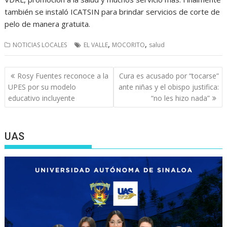
también se instaló ICATSIN para brindar servicios de corte de
pelo de manera gratuita.
,
,
NOTICIAS LOCALES
EL VALLE
MOCORITO
salud
Navegación
Rosy Fuentes reconoce a la
Cura es acusado por “tocarse”
de
UPES por su modelo
ante niñas y el obispo justifica:
entradas
educativo incluyente
“no les hizo nada”
UAS